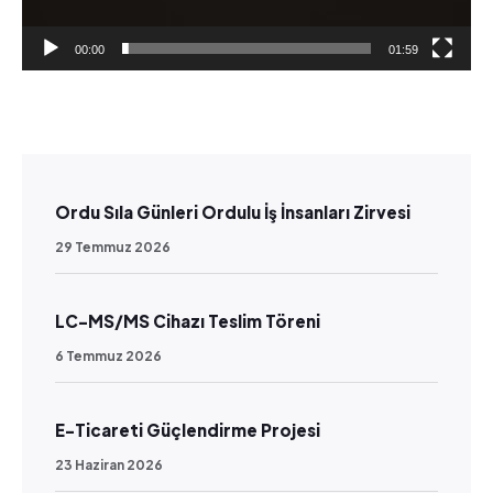
n
a
00:00
01:59
t
ı
c
ı
Ordu Sıla Günleri Ordulu İş İnsanları Zirvesi
29 Temmuz 2026
LC-MS/MS Cihazı Teslim Töreni
6 Temmuz 2026
E-Ticareti Güçlendirme Projesi
23 Haziran 2026