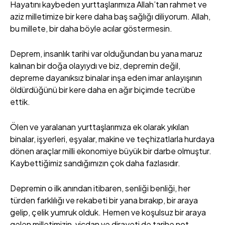
Hayatını kaybeden yurttaşlarımıza Allah’tan rahmet ve
aziz milletimize bir kere daha baş sağlığı diliyorum. Allah,
bu millete, bir daha böyle acılar göstermesin.
Deprem, insanlık tarihi var olduğundan bu yana maruz
kalınan bir doğa olayıydı ve biz, depremin değil,
depreme dayanıksız binalar inşa eden imar anlayışının
öldürdüğünü bir kere daha en ağır biçimde tecrübe
ettik.
Ölen ve yaralanan yurttaşlarımıza ek olarak yıkılan
binalar, işyerleri, eşyalar, makine ve teçhizatlarla hurdaya
dönen araçlar milli ekonomiye büyük bir darbe olmuştur.
Kaybettiğimiz sandığımızın çok daha fazlasıdır.
Depremin o ilk anından itibaren, senliği benliği, her
türden farklılığı ve rekabeti bir yana bırakıp, bir araya
gelip, çelik yumruk olduk. Hemen ve koşulsuz bir araya
gelen milletimizin, vicdan ve dirayeti de tarihe not