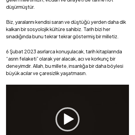
düşürmüştür.
Biz, yaralarını kendisi saran ve düştüğü yerden daha dik
kalkan bir sosyolojik kültüre sahibiz. Tarih bizi her
sınadığında bunu tekrar tekrar göstermiş bir milletiz.
6 Şubat 2023 asırlarca konuşulacak, tarih kitaplarında
“asrın felaketi” olarak yer alacak, acı ve korkunç bir
deneyimdir. Allah, bu millete, insanlığa bir daha böylesi
büyük acılar ve çaresizlik yaşatmasın.
V
i
d
e
o
o
y